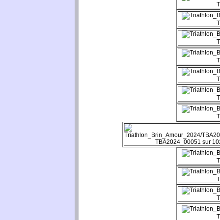
T
T
T
T
T
T
T
TBA2024_00051 sur 10
T
T
T
T