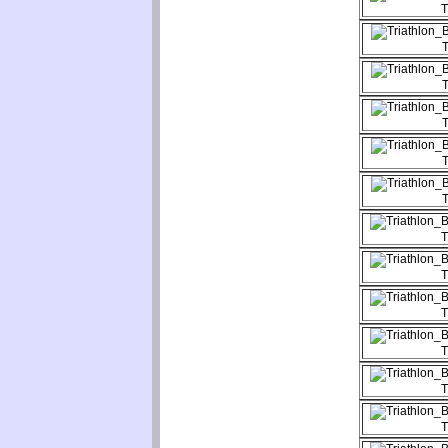
T
T
T
T
T
T
T