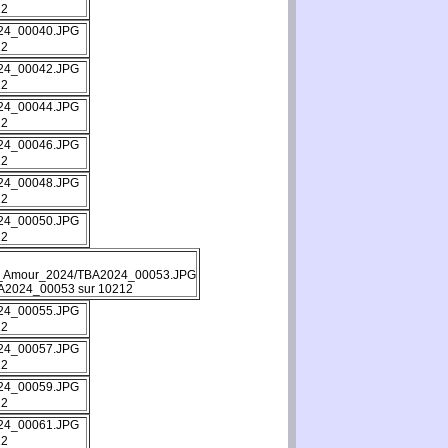
12
12
12
12
12
12
12
A2024_00053 sur 10212
12
12
12
12