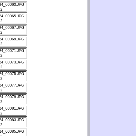
12
12
12
12
12
12
12
12
12
12
12