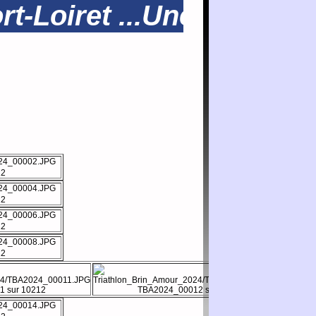
-Loiret ...Une photo vou
12
12
12
12
 sur 10212
TBA2024_00012 sur 10212