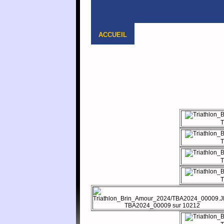
ACCUEIL
T
T
T
T
TBA2024_00009 sur 10212